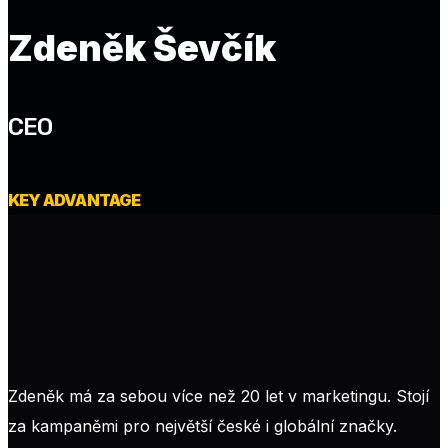
Zdeněk Ševčík
CEO
KEY ADVANTAGE
‌ ‌ ‌ ‌ ‌ ‌ ‌ ‌ ‌ ‌ ‌ ‌ ‌ ‌ ‌ ‌ ‌ ‌ ‌ ‌ ‌ ‌ ‌ ‌ ‌ ‌ ‌ ‌ ‌ ‌ ‌ ‌ ‌ ‌ ‌ ‌ ‌ ‌ ‌ ‌ ‌ ‌ ‌ ‌ ‌ ‌ ‌ ‌ ‌ ‌ ‌ ‌ ‌ ‌ ‌ ‌ ‌ ‌ ‌ ‌ ‌ ‌ ‌ ‌ ‌ ‌ ‌ ‌ ‌ ‌ ‌
‌ ‌ ‌ ‌ ‌ ‌ ‌ ‌ ‌ ‌ ‌ ‌ ‌ ‌ ‌ ‌ ‌ ‌ ‌ ‌ ‌ ‌ ‌ ‌ ‌ ‌ ‌ ‌ ‌ ‌ ‌ ‌ ‌ ‌ ‌ ‌ ‌ ‌ ‌ ‌ ‌ ‌ ‌ ‌ ‌ ‌ ‌ ‌ ‌ ‌ ‌ ‌ ‌ ‌ ‌ ‌ ‌ ‌ ‌ ‌ ‌ ‌ ‌ ‌ ‌ ‌ ‌ ‌ ‌ ‌ ‌ ‌
‌ ‌ ‌ ‌ ‌ ‌ ‌ ‌ ‌ ‌ ‌ ‌ ‌ ‌ ‌ ‌ ‌ ‌ ‌ ‌ ‌ ‌ ‌ ‌ ‌ ‌ ‌ ‌ ‌ ‌ ‌ ‌ ‌ ‌ ‌ ‌ ‌ ‌ ‌ ‌ ‌ ‌ ‌ ‌ ‌ ‌ ‌ ‌ ‌ ‌ ‌ ‌ ‌ ‌ ‌ ‌ ‌ ‌ ‌ ‌ ‌ ‌ ‌ ‌ ‌ ‌ ‌ ‌ ‌ ‌ ‌ ‌
‌ ‌ ‌ ‌ ‌ ‌ ‌ ‌ ‌ ‌ ‌ ‌ ‌ ‌ ‌ ‌ ‌ ‌ ‌ ‌ ‌ ‌ ‌ ‌ ‌ ‌ ‌ ‌ ‌ ‌ ‌ ‌ ‌ ‌ ‌ ‌ ‌ ‌ ‌ ‌ ‌ ‌ ‌ ‌ ‌ ‌ ‌ ‌ ‌ ‌ ‌ ‌ ‌ ‌ ‌ ‌ ‌ ‌ ‌ ‌ ‌ ‌ ‌ ‌ ‌ ‌ ‌ ‌ ‌ ‌ ‌ ‌
‌ ‌ ‌ ‌ ‌ ‌ ‌ ‌ ‌ ‌ ‌ ‌ ‌ ‌ ‌ ‌ ‌ ‌
Zdeněk má za sebou více než 20 let v marketingu. Stojí
za kampaněmi pro největší české i globální značky.