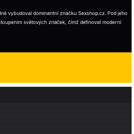
edně vybudoval dominantní značku Sexshop.cz. Pod jeho
astoupením světových značek, čímž definoval moderní