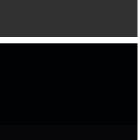
 ‌ ‌ ‌ ‌ ‌ ‌ ‌ ‌ ‌ ‌ ‌ ‌ ‌ ‌ ‌ ‌ ‌ ‌ ‌ ‌ ‌ ‌ ‌ ‌ ‌ ‌ ‌ ‌ ‌ ‌ ‌ ‌ ‌ ‌ ‌ ‌ ‌ ‌ ‌ ‌ ‌ ‌ ‌ ‌ ‌ ‌ ‌ ‌ ‌ ‌ ‌ ‌ ‌ ‌ ‌ ‌ ‌ ‌ ‌ ‌ ‌ ‌ ‌ ‌ ‌ ‌ ‌ ‌ ‌ ‌ ‌ ‌ ‌ ‌ ‌ ‌ ‌ ‌ ‌ ‌ ‌ ‌ ‌