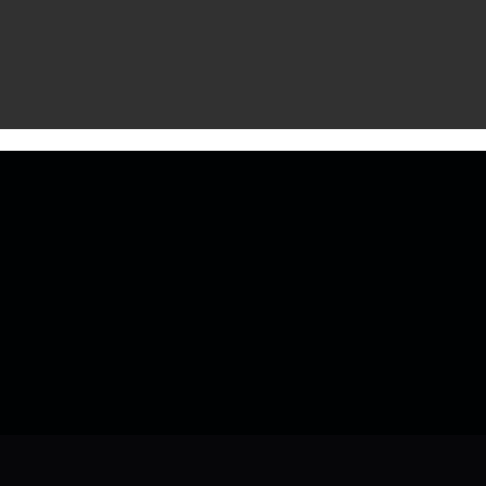
‌ ‌ ‌ ‌ ‌ ‌ ‌ ‌ ‌ ‌ ‌ ‌ ‌ ‌ ‌ ‌ ‌ ‌ ‌ ‌ ‌ ‌ ‌ ‌ ‌ ‌ ‌ ‌ ‌ ‌ ‌ ‌ ‌ ‌ ‌ ‌ ‌ ‌ ‌ ‌ ‌ ‌ ‌ ‌ ‌ ‌ ‌ ‌ ‌ ‌ ‌ ‌ ‌ ‌ ‌ ‌ ‌ ‌ ‌ ‌ ‌ ‌ ‌ ‌ ‌ ‌ ‌ ‌ ‌ ‌ ‌ ‌ ‌ ‌ ‌ ‌ ‌ ‌ ‌ ‌ ‌ ‌ ‌ ‌ ‌