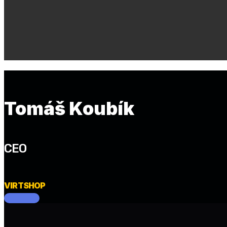
Tomáš Koubík
CEO
VIRTSHOP
‌ ‌ ‌ ‌ ‌ ‌ ‌ ‌ ‌ ‌ ‌ ‌ ‌ ‌ ‌ ‌ ‌ ‌ ‌ ‌ ‌ ‌ ‌ ‌ ‌ ‌ ‌ ‌ ‌ ‌ ‌ ‌ ‌ ‌ ‌ ‌ ‌ ‌ ‌ ‌ ‌ ‌ ‌ ‌ ‌ ‌ ‌ ‌ ‌ ‌ ‌ ‌ ‌ ‌ ‌ ‌ ‌ ‌ ‌ ‌ ‌ ‌ ‌ ‌ ‌ ‌ ‌ ‌ ‌ ‌ ‌ ‌ ‌ ‌ ‌ ‌ ‌ ‌ ‌ ‌ ‌ ‌ ‌ 
‌ ‌ ‌ ‌ ‌ ‌ ‌ ‌ ‌ ‌ ‌ ‌ ‌ ‌ ‌ ‌ ‌ ‌ ‌ ‌ ‌ ‌ ‌ ‌ ‌ ‌ ‌ ‌ ‌ ‌ ‌ ‌ ‌ ‌ ‌ ‌ ‌ ‌ ‌ ‌ ‌ ‌ ‌ ‌ ‌ ‌ ‌ ‌ ‌ ‌ ‌ ‌ ‌ ‌