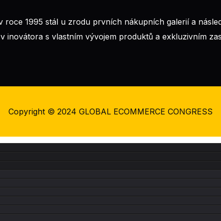
roce 1995 stál u zrodu prvních nákupních galerií a násl
 v inovátora s vlastním vývojem produktů a exkluzivním z
Copyright © 2024
GLOBAL ECOMMERCE CONGRESS