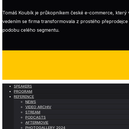
Tomáš Koubík je průkopníkem české e-commerce, který v 
vedením se firma transformovala z prostého přeprodejce
podobu celého segmentu.
SPEAKERS
PROGRAM
REFERENCE
NEWS
VIDEO ARCHIV
STREAM
PODCASTS
AFTERMOVIE
PHOTOGALLERY 2024