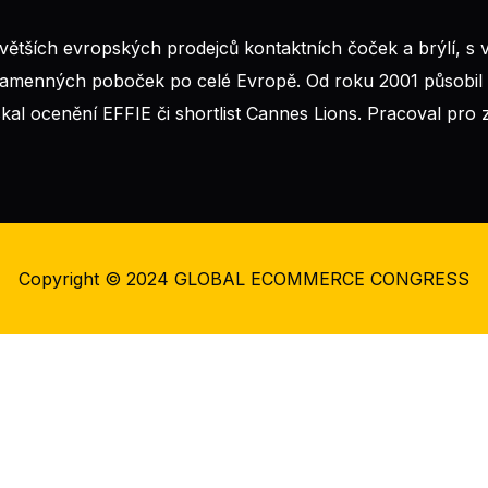
ětších evropských prodejců kontaktních čoček a brýlí, s v
 kamenných poboček po celé Evropě. Od roku 2001 působil v
skal ocenění EFFIE či shortlist Cannes Lions. Pracoval pr
Copyright © 2024
GLOBAL ECOMMERCE CONGRESS