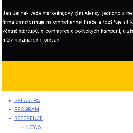
Jan Jelínek vede marketingový tým Alensy, jednoho z nejv
firma transformuje na omnichannel hráče a rozšiřuje síť
včetně startupů, e-commerce a politických kampaní, a zí
měly mezinárodní přesah.
SPEAKERS
PROGRAM
REFERENCE
NEWS