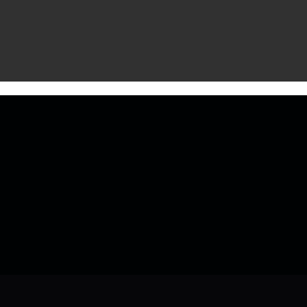
‌ ‌ ‌ ‌ ‌ ‌ ‌ ‌ ‌ ‌ ‌ ‌ ‌ ‌ ‌ ‌ ‌ ‌ ‌ ‌ ‌ ‌ ‌ ‌ ‌ ‌ ‌ ‌ ‌ ‌ ‌ ‌ ‌ ‌ ‌ ‌ ‌ ‌ ‌ ‌ ‌ ‌ ‌ ‌ ‌ ‌ ‌ ‌ ‌ ‌ ‌ ‌ ‌ ‌ ‌ ‌ ‌ ‌ ‌ ‌ ‌ ‌ ‌ ‌ ‌ ‌ ‌ ‌ ‌ ‌ ‌ ‌ ‌ ‌ ‌ ‌ ‌ ‌ ‌ ‌ ‌ ‌ ‌ ‌ ‌