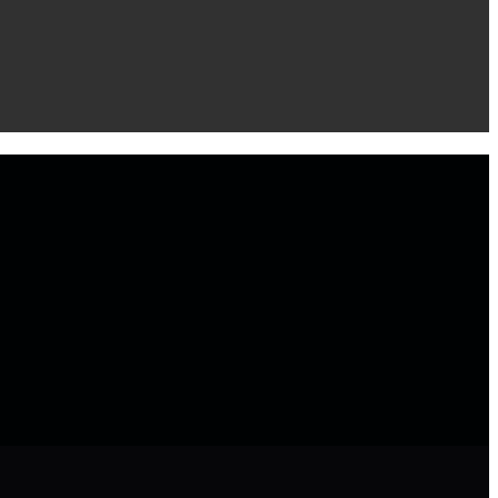
 ‌ ‌ ‌ ‌ ‌ ‌ ‌ ‌ ‌ ‌ ‌ ‌ ‌ ‌ ‌ ‌ ‌ ‌ ‌ ‌ ‌ ‌ ‌ ‌ ‌ ‌ ‌ ‌ ‌ ‌ ‌ ‌ ‌ ‌ ‌ ‌ ‌ ‌ ‌ ‌ ‌ ‌ ‌ ‌ ‌ ‌ ‌ ‌ ‌ ‌ ‌ ‌ ‌ ‌ ‌ ‌ ‌ ‌ ‌ ‌ ‌ ‌ ‌ ‌ ‌ ‌ ‌ ‌ ‌ ‌ ‌ ‌ ‌ ‌ ‌ ‌ ‌ ‌ ‌ ‌ ‌ ‌ ‌