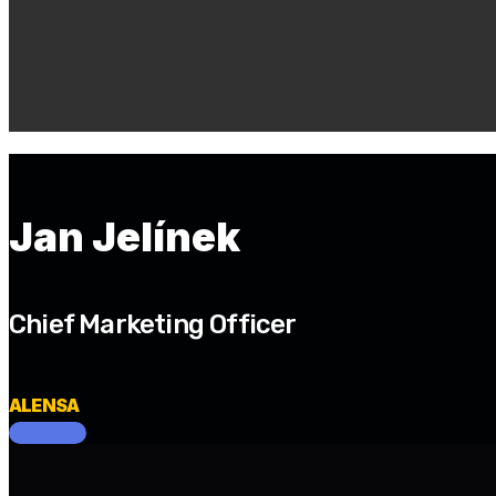
Jan Jelínek
Chief Marketing Officer
ALENSA
‌ ‌ ‌ ‌ ‌ ‌ ‌ ‌ ‌ ‌ ‌ ‌ ‌ ‌ ‌ ‌ ‌ ‌ ‌ ‌ ‌ ‌ ‌ ‌ ‌ ‌ ‌ ‌ ‌ ‌ ‌ ‌ ‌ ‌ ‌ ‌ ‌ ‌ ‌ ‌ ‌ ‌ ‌ ‌ ‌ ‌ ‌ ‌ ‌ ‌ ‌ ‌ ‌ ‌ ‌ ‌ ‌ ‌ ‌ ‌ ‌ ‌ ‌ ‌ ‌ ‌ ‌ ‌ ‌ ‌ ‌ ‌ ‌ ‌ ‌ ‌ ‌ ‌ ‌ ‌ ‌ ‌ ‌ 
‌ ‌ ‌ ‌ ‌ ‌ ‌ ‌ ‌ ‌ ‌ ‌ ‌ ‌ ‌ ‌ ‌ ‌ ‌ ‌ ‌ ‌ ‌ ‌ ‌ ‌ ‌ ‌ ‌ ‌ ‌ ‌ ‌ ‌ ‌ ‌ ‌ ‌ ‌ ‌ ‌ ‌ ‌ ‌ ‌ ‌ ‌ ‌ ‌ ‌ ‌ ‌ ‌ ‌