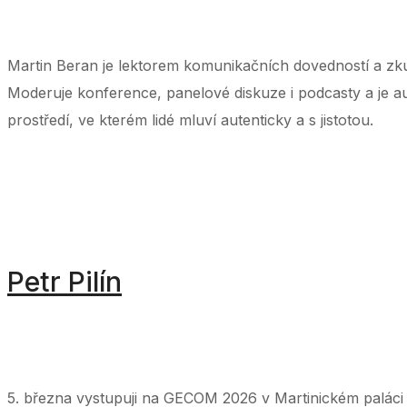
‌ ‌ ‌ ‌ ‌ ‌ ‌ ‌ ‌ ‌ ‌ ‌ ‌ ‌ ‌ ‌ ‌ ‌ ‌ ‌ ‌ ‌ ‌ ‌ ‌ ‌ ‌ ‌ ‌ ‌ ‌ ‌ ‌ ‌ ‌ ‌ ‌ ‌ ‌ ‌ ‌ ‌ ‌ ‌ ‌ ‌ ‌ ‌ ‌ ‌ ‌ ‌ ‌ ‌
Martin Beran je lektorem komunikačních dovedností a zku
Moderuje konference, panelové diskuze i podcasty a je au
prostředí, ve kterém lidé mluví autenticky a s jistotou.
Petr Pilín
‌ ‌ ‌ ‌ ‌ ‌ ‌ ‌ ‌ ‌ ‌ ‌ ‌ ‌ ‌ ‌ ‌ ‌ ‌ ‌ ‌ ‌ ‌ ‌ ‌ ‌ ‌ ‌ ‌ ‌ ‌ ‌ ‌ ‌ ‌ ‌ ‌ ‌ ‌ ‌ ‌ ‌ ‌ ‌ ‌ ‌ ‌ ‌ ‌ ‌ ‌ ‌ ‌ ‌ ‌ ‌ ‌ ‌ ‌ ‌ ‌ ‌ ‌ ‌ ‌ ‌ ‌ ‌ ‌ ‌ ‌ ‌ ‌ ‌ ‌ ‌ ‌ ‌ ‌ ‌ ‌ ‌ ‌ 
‌ ‌ ‌ ‌ ‌ ‌ ‌ ‌ ‌ ‌ ‌ ‌ ‌ ‌ ‌ ‌ ‌ ‌ ‌ ‌ ‌ ‌ ‌ ‌ ‌ ‌ ‌ ‌ ‌ ‌ ‌ ‌ ‌ ‌ ‌ ‌ ‌ ‌ ‌ ‌ ‌ ‌ ‌ ‌ ‌ ‌ ‌ ‌ ‌ ‌ ‌ ‌ ‌ ‌
5. března vystupuji na GECOM 2026 v Martinickém palác