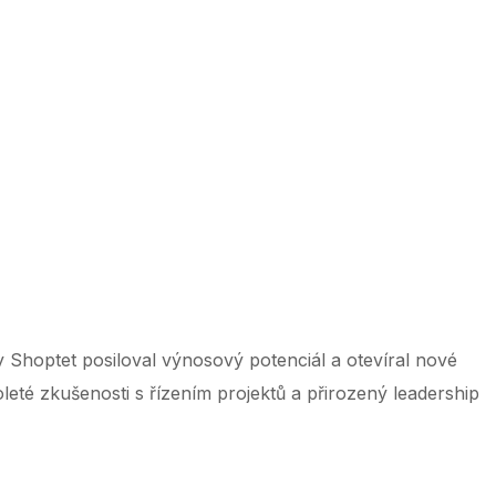
 ‌ ‌ ‌ ‌ ‌ ‌ ‌ ‌ ‌ ‌ ‌ ‌ ‌ ‌ ‌ ‌ ‌ ‌ ‌ ‌ ‌ ‌ ‌ ‌ ‌ ‌ ‌ ‌ ‌ ‌ ‌ ‌ ‌ ‌ ‌ ‌ ‌ ‌ ‌ ‌ ‌ ‌ ‌ ‌ ‌ ‌ ‌ ‌ ‌ ‌ ‌ ‌ ‌ ‌ ‌ ‌ ‌ ‌ ‌ ‌ ‌ ‌ ‌ ‌ ‌ ‌ ‌ ‌ ‌ ‌ ‌ ‌ ‌ ‌ ‌ ‌ ‌ ‌ ‌ ‌ ‌ ‌ ‌
y Shoptet posiloval výnosový potenciál a otevíral nové
oleté zkušenosti s řízením projektů a přirozený leadership