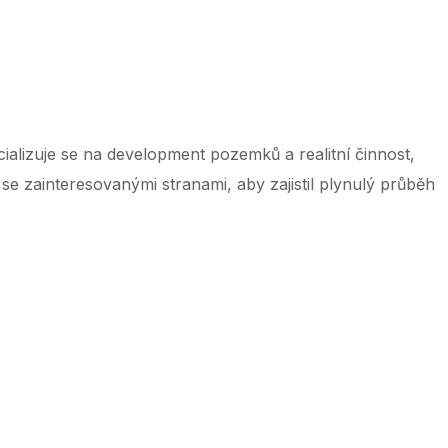
 ‌ ‌ ‌ ‌ ‌ ‌ ‌ ‌ ‌ ‌ ‌ ‌ ‌ ‌ ‌ ‌ ‌ ‌ ‌ ‌ ‌ ‌ ‌ ‌ ‌ ‌ ‌ ‌ ‌ ‌ ‌ ‌ ‌ ‌ ‌ ‌ ‌ ‌ ‌ ‌ ‌ ‌ ‌ ‌ ‌ ‌ ‌ ‌ ‌ ‌ ‌ ‌ ‌ ‌ ‌ ‌ ‌ ‌ ‌ ‌ ‌ ‌ ‌ ‌ ‌ ‌ ‌ ‌ ‌ ‌ ‌ ‌ ‌ ‌ ‌ ‌ ‌ ‌ ‌ ‌ ‌ ‌ ‌
ializuje se na development pozemků a realitní činnost,
i se zainteresovanými stranami, aby zajistil plynulý průběh
 ‌ ‌ ‌ ‌ ‌ ‌ ‌ ‌ ‌ ‌ ‌ ‌ ‌ ‌ ‌ ‌ ‌ ‌ ‌ ‌ ‌ ‌ ‌ ‌ ‌ ‌ ‌ ‌ ‌ ‌ ‌ ‌ ‌ ‌ ‌ ‌ ‌ ‌ ‌ ‌ ‌ ‌ ‌ ‌ ‌ ‌ ‌ ‌ ‌ ‌ ‌ ‌ ‌ ‌ ‌ ‌ ‌ ‌ ‌ ‌ ‌ ‌ ‌ ‌ ‌ ‌ ‌ ‌ ‌ ‌ ‌ ‌ ‌ ‌ ‌ ‌ ‌ ‌ ‌ ‌ ‌ ‌ ‌