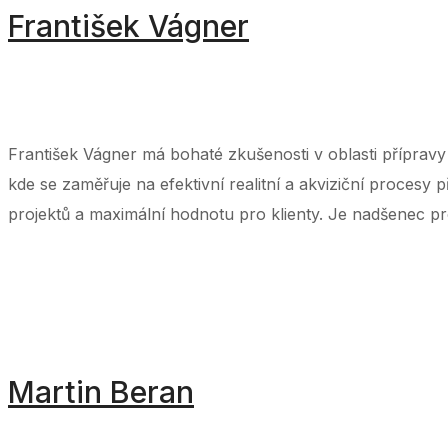
František Vágner
‌ ‌ ‌ ‌ ‌ ‌ ‌ ‌ ‌ ‌ ‌ ‌ ‌ ‌ ‌ ‌ ‌ ‌ ‌ ‌ ‌ ‌ ‌ ‌ ‌ ‌ ‌ ‌ ‌ ‌ ‌ ‌ ‌ ‌ ‌ ‌ ‌ ‌ ‌ ‌ ‌ ‌ ‌ ‌ ‌ ‌ ‌ ‌ ‌ ‌ ‌ ‌ ‌ ‌ ‌ ‌ ‌ ‌ ‌ ‌ ‌ ‌ ‌ ‌ ‌ ‌ ‌ ‌ ‌ ‌ ‌ ‌ ‌ ‌ ‌ ‌ ‌ ‌ ‌ ‌ ‌ ‌ ‌ 
‌ ‌ ‌ ‌ ‌ ‌ ‌ ‌ ‌ ‌ ‌ ‌ ‌ ‌ ‌ ‌ ‌ ‌ ‌ ‌ ‌ ‌ ‌ ‌ ‌ ‌ ‌ ‌ ‌ ‌ ‌ ‌ ‌ ‌ ‌ ‌ ‌ ‌ ‌ ‌ ‌ ‌ ‌ ‌ ‌ ‌ ‌ ‌ ‌ ‌ ‌ ‌ ‌ ‌
František Vágner má bohaté zkušenosti v oblasti přípravy
kde se zaměřuje na efektivní realitní a akviziční procesy p
projektů a maximální hodnotu pro klienty. Je nadšenec pro
Martin Beran
‌ ‌ ‌ ‌ ‌ ‌ ‌ ‌ ‌ ‌ ‌ ‌ ‌ ‌ ‌ ‌ ‌ ‌ ‌ ‌ ‌ ‌ ‌ ‌ ‌ ‌ ‌ ‌ ‌ ‌ ‌ ‌ ‌ ‌ ‌ ‌ ‌ ‌ ‌ ‌ ‌ ‌ ‌ ‌ ‌ ‌ ‌ ‌ ‌ ‌ ‌ ‌ ‌ ‌ ‌ ‌ ‌ ‌ ‌ ‌ ‌ ‌ ‌ ‌ ‌ ‌ ‌ ‌ ‌ ‌ ‌ ‌ ‌ ‌ ‌ ‌ ‌ ‌ ‌ ‌ ‌ ‌ ‌ 