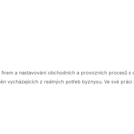
‌ ‌ ‌ ‌ ‌ ‌ ‌ ‌ ‌ ‌ ‌ ‌ ‌ ‌ ‌ ‌ ‌ ‌ ‌ ‌ ‌ ‌ ‌ ‌ ‌ ‌ ‌ ‌ ‌ ‌ ‌ ‌ ‌ ‌ ‌ ‌ ‌ ‌ ‌ ‌ ‌ ‌ ‌ ‌ ‌ ‌ ‌ ‌ ‌ ‌ ‌ ‌ ‌ ‌ ‌ ‌ ‌ ‌ ‌ ‌ ‌ ‌ ‌ ‌ ‌ ‌ ‌ ‌ ‌ ‌ ‌ ‌ ‌ ‌ ‌ ‌ ‌ ‌ ‌ ‌ ‌ ‌ ‌ ‌ ‌
 firem a nastavování obchodních a provozních procesů s d
měn vycházejících z reálných potřeb byznysu. Ve své práci