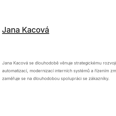
Jana Kacová
‌ ‌ ‌ ‌ ‌ ‌ ‌ ‌ ‌ ‌ ‌ ‌ ‌ ‌ ‌ ‌ ‌ ‌ ‌ ‌ ‌ ‌ ‌ ‌ ‌ ‌ ‌ ‌ ‌ ‌ ‌ ‌ ‌ ‌ ‌ ‌ ‌ ‌ ‌ ‌ ‌ ‌ ‌ ‌ ‌ ‌ ‌ ‌ ‌ ‌ ‌ ‌ ‌ ‌ ‌ ‌ ‌ ‌ ‌ ‌ ‌ ‌ ‌ ‌ ‌ ‌ ‌ ‌ ‌ ‌ ‌ ‌ ‌ ‌ ‌ ‌ ‌ ‌ ‌ ‌ ‌ ‌ ‌ 
‌ ‌ ‌ ‌ ‌ ‌ ‌ ‌ ‌ ‌ ‌ ‌ ‌ ‌ ‌ ‌ ‌ ‌ ‌ ‌ ‌ ‌ ‌ ‌ ‌ ‌ ‌ ‌ ‌ ‌ ‌ ‌ ‌ ‌ ‌ ‌ ‌ ‌ ‌ ‌ ‌ ‌ ‌ ‌ ‌ ‌ ‌ ‌ ‌ ‌ ‌ ‌ ‌ ‌
Jana Kacová se dlouhodobě věnuje strategickému rozvoji
automatizací, modernizací interních systémů a řízením z
zaměřuje se na dlouhodobou spolupráci se zákazníky.