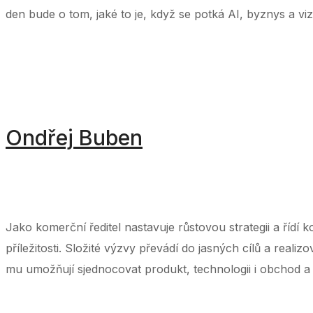
den bude o tom, jaké to je, když se potká AI, byznys a vi
Ondřej Buben
‌ ‌ ‌ ‌ ‌ ‌ ‌ ‌ ‌ ‌ ‌ ‌ ‌ ‌ ‌ ‌ ‌ ‌ ‌ ‌ ‌ ‌ ‌ ‌ ‌ ‌ ‌ ‌ ‌ ‌ ‌ ‌ ‌ ‌ ‌ ‌ ‌ ‌ ‌ ‌ ‌ ‌ ‌ ‌ ‌ ‌ ‌ ‌ ‌ ‌ ‌ ‌ ‌ ‌ ‌ ‌ ‌ ‌ ‌ ‌ ‌ ‌ ‌ ‌ ‌ ‌ ‌ ‌ ‌ ‌ ‌ ‌ ‌ ‌ ‌ ‌ ‌ ‌ ‌ ‌ ‌ ‌ ‌ 
‌ ‌ ‌ ‌ ‌ ‌ ‌ ‌ ‌ ‌ ‌ ‌ ‌ ‌ ‌ ‌ ‌ ‌ ‌ ‌ ‌ ‌ ‌ ‌ ‌ ‌ ‌ ‌ ‌ ‌ ‌ ‌ ‌ ‌ ‌ ‌ ‌ ‌ ‌ ‌ ‌ ‌ ‌ ‌ ‌ ‌ ‌ ‌ ‌ ‌ ‌ ‌ ‌ ‌
Jako komerční ředitel nastavuje růstovou strategii a řídí
příležitosti. Složité výzvy převádí do jasných cílů a rea
mu umožňují sjednocovat produkt, technologii i obchod a