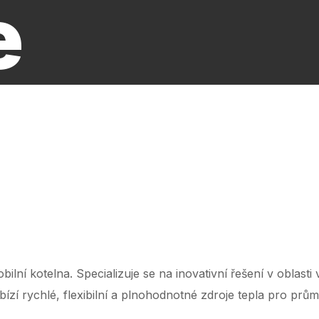
e
‌ ‌ ‌ ‌ ‌ ‌ ‌ ‌ ‌ ‌ ‌ ‌ ‌ ‌ ‌ ‌ ‌ ‌ ‌ ‌ ‌ ‌ ‌ ‌ ‌ ‌ ‌ ‌ ‌ ‌ ‌ ‌ ‌ ‌ ‌ ‌ ‌ ‌ ‌ ‌ ‌ ‌ ‌ ‌ ‌ ‌ ‌ ‌ ‌ ‌ ‌ ‌ ‌ ‌ ‌ ‌ ‌ ‌ ‌ ‌ ‌ ‌ ‌ ‌ ‌ ‌ ‌ ‌ ‌ ‌ ‌ ‌ ‌ ‌ ‌ ‌ ‌ ‌ ‌ ‌ ‌ ‌ ‌ ‌ ‌
lní kotelna. Specializuje se na inovativní řešení v oblasti
zí rychlé, flexibilní a plnohodnotné zdroje tepla pro průmy