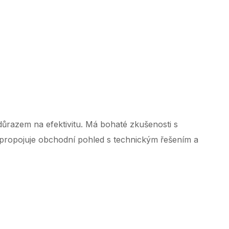
 ‌ ‌ ‌ ‌ ‌ ‌ ‌ ‌ ‌ ‌ ‌ ‌ ‌ ‌ ‌ ‌ ‌ ‌ ‌ ‌ ‌ ‌ ‌ ‌ ‌ ‌ ‌ ‌ ‌ ‌ ‌ ‌ ‌ ‌ ‌ ‌ ‌ ‌ ‌ ‌ ‌ ‌ ‌ ‌ ‌ ‌ ‌ ‌ ‌ ‌ ‌ ‌ ‌ ‌ ‌ ‌ ‌ ‌ ‌ ‌ ‌ ‌ ‌ ‌ ‌ ‌ ‌ ‌ ‌ ‌ ‌ ‌ ‌ ‌ ‌ ‌ ‌ ‌ ‌ ‌ ‌ ‌ ‌
ůrazem na efektivitu. Má bohaté zkušenosti s
 propojuje obchodní pohled s technickým řešením a