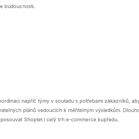
ze budoucnosti.
‌ ‌ ‌ ‌ ‌ ‌ ‌ ‌ ‌ ‌ ‌ ‌ ‌ ‌ ‌ ‌ ‌ ‌ ‌ ‌ ‌ ‌ ‌ ‌ ‌ ‌ ‌ ‌ ‌ ‌ ‌ ‌ ‌ ‌ ‌ ‌ ‌ ‌ ‌ ‌ ‌ ‌ ‌ ‌ ‌ ‌ ‌ ‌ ‌ ‌ ‌ ‌ ‌ ‌ ‌ ‌ ‌ ‌ ‌ ‌ ‌ ‌ ‌ ‌ ‌ ‌ ‌ ‌ ‌ ‌ ‌ ‌ ‌ ‌ ‌ ‌ ‌ ‌ ‌ ‌ ‌ ‌ ‌ ‌ ‌
 koordinaci napříč týmy v souladu s potřebami zákazníků, ab
lizovatelných plánů vedoucích k měřitelným výsledkům. Dlouh
 posouvat Shoptet i celý trh e-commerce kupředu.