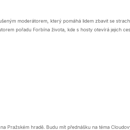
šeným moderátorem, který pomáhá lidem zbavit se strachu z
torem pořadu Forbína života, kde s hosty otevírá jejich c
‌ ‌ ‌ ‌ ‌ ‌ ‌ ‌ ‌ ‌ ‌ ‌ ‌ ‌ ‌ ‌ ‌ ‌ ‌ ‌ ‌ ‌ ‌ ‌ ‌ ‌ ‌ ‌ ‌ ‌ ‌ ‌ ‌ ‌ ‌ ‌ ‌ ‌ ‌ ‌ ‌ ‌ ‌ ‌ ‌ ‌ ‌ ‌ ‌ ‌ ‌ ‌ ‌ ‌ ‌ ‌ ‌ ‌ ‌ ‌ ‌ ‌ ‌ ‌ ‌ ‌ ‌ ‌ ‌ ‌ ‌ ‌ ‌ ‌ ‌ ‌ ‌ ‌ ‌ ‌ ‌ ‌ ‌ ‌ ‌
i na Pražském hradě. Budu mít přednášku na téma Cloudov