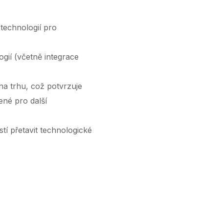
 technologií pro
gií (včetně integrace
na trhu, což potvrzuje
ené pro další
í přetavit technologické