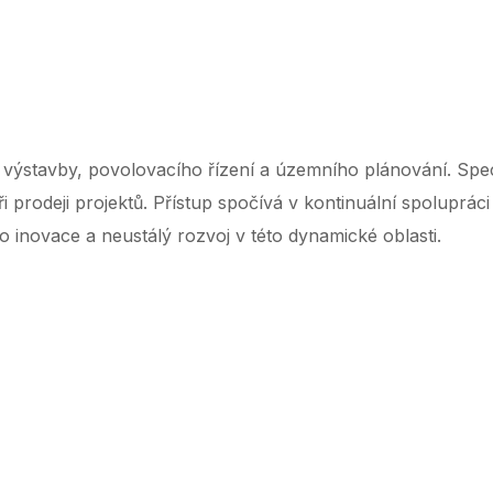
‌ ‌ ‌ ‌ ‌ ‌ ‌ ‌ ‌ ‌ ‌ ‌ ‌ ‌ ‌ ‌ ‌ ‌ ‌ ‌ ‌ ‌ ‌ ‌ ‌ ‌ ‌ ‌ ‌ ‌ ‌ ‌ ‌ ‌ ‌ ‌ ‌ ‌ ‌ ‌ ‌ ‌ ‌ ‌ ‌ ‌ ‌ ‌ ‌ ‌ ‌ ‌ ‌ ‌ ‌ ‌ ‌ ‌ ‌ ‌ ‌ ‌ ‌ ‌ ‌ ‌ ‌ ‌ ‌ ‌ ‌ ‌ ‌ ‌ ‌ ‌ ‌ ‌ ‌ ‌ ‌ ‌ ‌ ‌ ‌
 výstavby, povolovacího řízení a územního plánování. Spec
ři prodeji projektů. Přístup spočívá v kontinuální spoluprác
 inovace a neustálý rozvoj v této dynamické oblasti.
‌ ‌ ‌ ‌ ‌ ‌ ‌ ‌ ‌ ‌ ‌ ‌ ‌ ‌ ‌ ‌ ‌ ‌ ‌ ‌ ‌ ‌ ‌ ‌ ‌ ‌ ‌ ‌ ‌ ‌ ‌ ‌ ‌ ‌ ‌ ‌ ‌ ‌ ‌ ‌ ‌ ‌ ‌ ‌ ‌ ‌ ‌ ‌ ‌ ‌ ‌ ‌ ‌ ‌ ‌ ‌ ‌ ‌ ‌ ‌ ‌ ‌ ‌ ‌ ‌ ‌ ‌ ‌ ‌ ‌ ‌ ‌ ‌ ‌ ‌ ‌ ‌ ‌ ‌ ‌ ‌ ‌ ‌ ‌ ‌