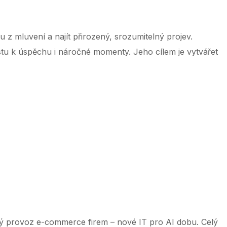
 mluvení a najít přirozený, srozumitelný projev.
estu k úspěchu i náročné momenty. Jeho cílem je vytvářet
 ‌ ‌ ‌ ‌ ‌ ‌ ‌ ‌ ‌ ‌ ‌ ‌ ‌ ‌ ‌ ‌ ‌ ‌ ‌ ‌ ‌ ‌ ‌ ‌ ‌ ‌ ‌ ‌ ‌ ‌ ‌ ‌ ‌ ‌ ‌ ‌ ‌ ‌ ‌ ‌ ‌ ‌ ‌ ‌ ‌ ‌ ‌ ‌ ‌ ‌ ‌ ‌ ‌ ‌ ‌ ‌ ‌ ‌ ‌ ‌ ‌ ‌ ‌ ‌ ‌ ‌ ‌ ‌ ‌ ‌ ‌ ‌ ‌ ‌ ‌ ‌ ‌ ‌ ‌ ‌ ‌ ‌ ‌
ý provoz e-commerce firem – nové IT pro AI dobu. Celý