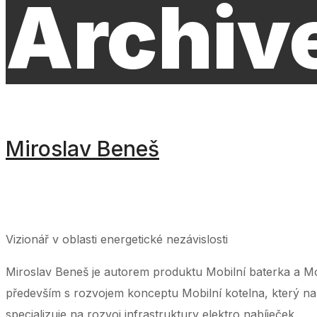
Archiv
Miroslav Beneš
‌ ‌ ‌ ‌ ‌ ‌ ‌ ‌ ‌ ‌ ‌ ‌ ‌ ‌ ‌ ‌ ‌ ‌ ‌ ‌ ‌ ‌ ‌ ‌ ‌ ‌ ‌ ‌ ‌ ‌ ‌ ‌ ‌ ‌ ‌ ‌ ‌ ‌ ‌ ‌ ‌ ‌ ‌ ‌ ‌ ‌ ‌ ‌ ‌ ‌ ‌ ‌ ‌ ‌ ‌ ‌ ‌ ‌ ‌ ‌ ‌ ‌ ‌ ‌ ‌ ‌ ‌ ‌ ‌ ‌ ‌ ‌ ‌ ‌ ‌ ‌ ‌ ‌ ‌ ‌ ‌ ‌ ‌ 
‌ ‌ ‌ ‌ ‌ ‌ ‌ ‌ ‌ ‌ ‌ ‌ ‌ ‌ ‌ ‌ ‌ ‌ ‌ ‌ ‌ ‌ ‌ ‌ ‌ ‌ ‌ ‌ ‌ ‌ ‌ ‌ ‌ ‌ ‌ ‌ ‌ ‌ ‌ ‌ ‌ ‌ ‌ ‌ ‌ ‌ ‌ ‌ ‌ ‌ ‌ ‌ ‌ ‌
Vizionář v oblasti energetické nezávislosti
Miroslav Beneš je autorem produktu Mobilní baterka a Mobi
především s rozvojem konceptu Mobilní kotelna, který nabí
specializuje na rozvoj infrastruktury elektro nabíječek.